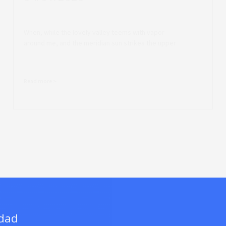
When, while the lovely valley teems with vapor
around me, and the meridian sun strikes the upper
Read more >
idad