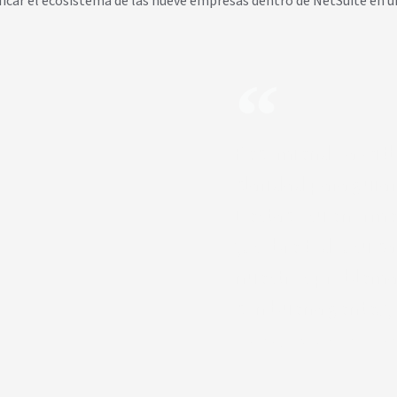
ficar el ecosistema de las nueve empresas dentro de NetSuite en u
Recomiendo a Witbo
claridad para guia
Destaco su enorme 
y, sobre todo, su 
nuestros problema
con buena gente, y 
NIcolás Jiménez Contino - Gt