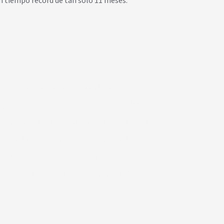
n tiempo récord de tan solo 11 meses.
r por su profesionalismo y
r proyectos de esta envergadura.
capacidad técnica, su paciencia
calidad humana para entender
s. Los buenos negocios se hacen
eso es lo que le sobra a Witbor.
e Desarrollo Organizacional - Grupo Trasur