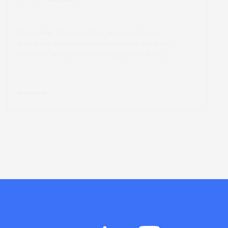
When, while the lovely valley teems with vapor
around me, and the meridian sun strikes the upper
surface of the impenetrable foliage of my trees,
Read more >