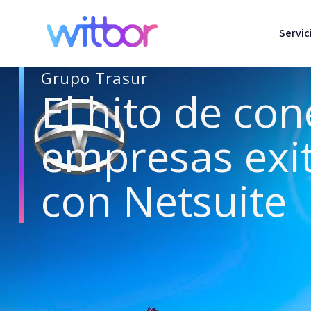
Servic
Grupo Trasur
El hito de con
empresas exi
con Netsuite