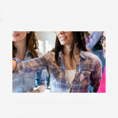
S
How Well Are You Funnelling
04/01/2020