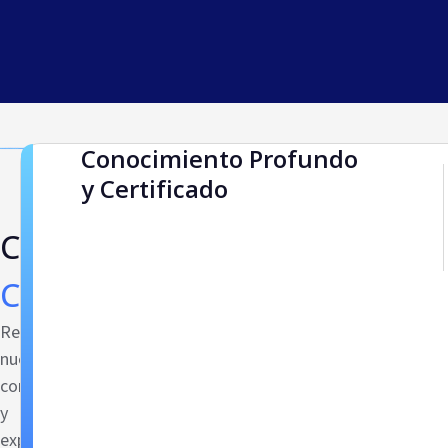
Conocimiento Profundo
y Certificado
Conocimiento
Certificado
Respaldamos
nuestro
conocimiento
y
experiencia