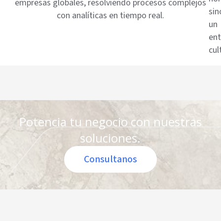
empresas globales, resolviendo procesos complejos
sin
con analíticas en tiempo real.
un
en
cul
Potencia tu negocio con nuestras
soluciones.
Consultanos