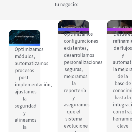
tu negocio:
Optimizamos
Desde e
configuraciones
refinami
existentes,
de flujos
Optimizamos
desarrollamos
y
módulos,
personalizaciones
automati
automatizamos
seguras,
la mejor
procesos
mejoramos
de la
post-
la
base de
implementación,
reportería
conocimi
ajustamos
y
hasta la
la
aseguramos
integrac
seguridad
que el
con otra
y
sistema
herrami
alineamos
evolucione
clave
la