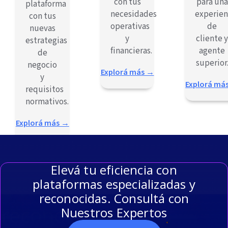
con tus
para una
plataforma
necesidades
experien
con tus
operativas
de
nuevas
y
cliente 
estrategias
financieras.
agente
de
superior
negocio
Explorá más →
y
Explorá má
requisitos
normativos.
Explorá más →
Elevá tu eficiencia con
plataformas especializadas y
reconocidas. Consultá con
Nuestros Expertos